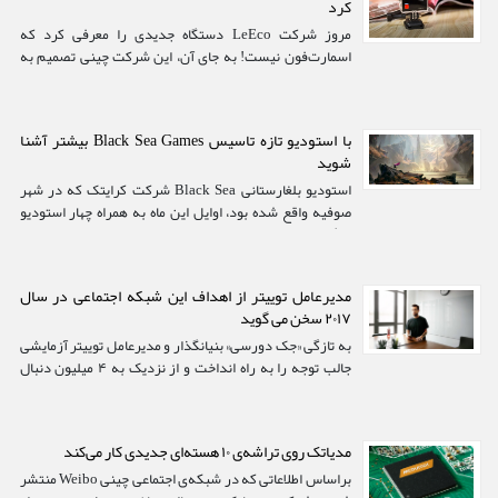
کرد
مروز شرکت LeEco دستگاه جدیدی را معرفی کرد که
اسمارت‌فون نیست! به جای آن، این شرکت چینی تصمیم به
ورود به بازار دوربین های اکشن با ساخت محصولی جدید
گرفته است. تنها چند روز پیش بود که شیائومی از جدیدترین
محصول خود در این زمینه رونمایی کرد....
با استودیو تازه تاسیس Black Sea Games بیشتر آشنا
شوید
استودیو بلغارستانی Black Sea شرکت کرایتک که در شهر
صوفیه واقع شده بود، اوایل این ماه به همراه چهار استودیو
دیگر توسط مدیران کرایتک بسته شد...
مدیرعامل توییتر از اهداف این شبکه اجتماعی در سال
۲۰۱۷ سخن می گوید
به تازگی «جک دورسی» بنیانگذار و مدیرعامل توییتر آزمایشی
جالب توجه را به راه انداخت و از نزدیک به ۴ میلیون دنبال
کننده حساب کاربری شخصی اش پرسید نظرات خود را در
مورد شیوه های ارتقاء و بهبود این شبکه اجتماعی با او در میان
بگذارند...
مدیاتک روی تراشه‌ی ۱۰ هسته‌ای جدیدی کار می‌کند
براساس اطلاعاتی که در شبکه‌ی اجتماعی چینی Weibo منتشر