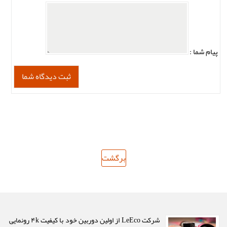
پیام شما :
برگشت
شرکت LeEco از اولین دوربین خود با کیفیت ۴k رونمایی